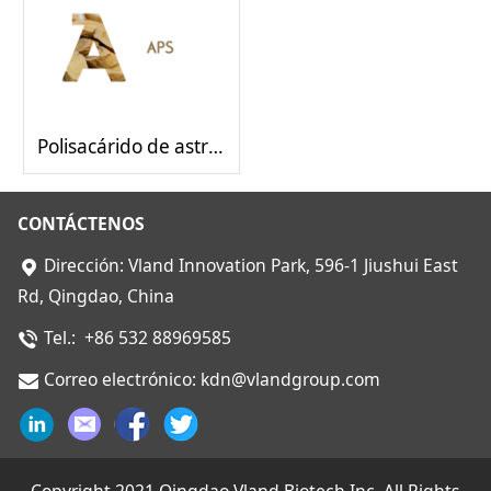
Polisacárido de astrágalo (APS)
CONTÁCTENOS
Dirección: Vland Innovation Park, 596-1 Jiushui East
Rd, Qingdao, China
Tel.: +86 532 88969585
Correo electrónico: kdn@vlandgroup.com
Copyright 2021 Qingdao Vland Biotech Inc. All Rights