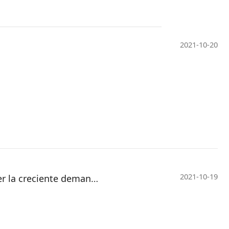
2021-10-20
2021-10-19
ADM y Vland lanzarán una empresa conjunta para atender la creciente demanda china de probióticos humanos