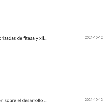
2021-10-12
Vland obtiene patentes estadounidenses y europeas autorizadas de fitasa y xilanasa de piensos
2021-10-12
Vland lidera el establecimiento del centro de investigación sobre el desarrollo industrial de alto valor de la cebada de las tierras altas