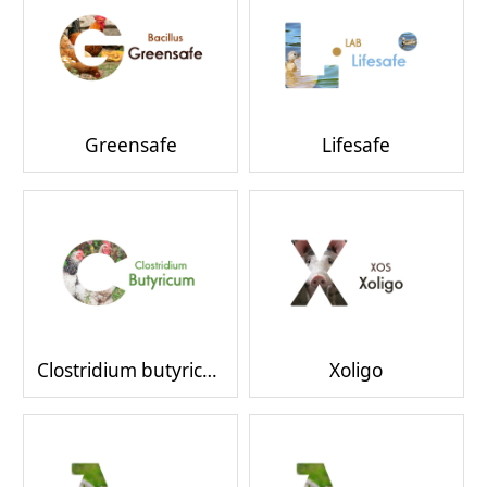
Greensafe
Lifesafe
Clostridium butyricum
Xoligo